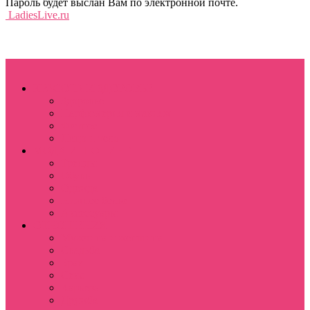
Пароль будет выслан Вам по электронной почте.
LadiesLive.ru
КРАСОТА И ЗДОРОВЬЕ
Здоровье
Парфюмерия и макияж
Фитнес
Лицо и тело
МОДА И ШОПИНГ
Тренды
Обувь
Одежда
Нижнее белье
Аксессуары
ОТНОШЕНИЯ
Мужчина и женщина
Свадьба
Брак
Секс
Карьера
Дружба