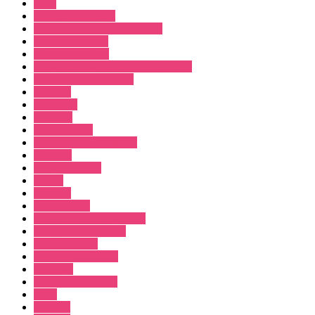
Брак
Бытовая техника
Все о ремонте и интерьере
Дачный вопрос
Дела домашние
Домашние животные и растения
Домашний советник
Дружба
Здоровье
Карьера
Лицо и тело
Мужчина и женщина
Музыка
Нижнее белье
Обувь
Одежда
Отношения
Парфюмерия и макияж
Продукты питания
Путешествия
Развитие ребенка
Свадьба
Свободное время
Секс
Тренды