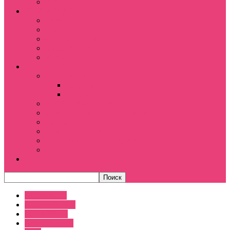
Гороскоп
СЕМЬЯ И ДЕТИ
Беременность
Развитие
Свободное время
Путешествия
Музыка
ДЕЛА ДОМАШНИЕ
Анатомия еды
Рецепты
Продукты питания
Хобби и рукоделие
Домашние животные и растения
Дачный вопрос
Домашний советник
Все о ремонте и интерьере
Бытовая техника
ФОРУМ
Аксессуары
Анатомия еды
Без рубрики
Беременность