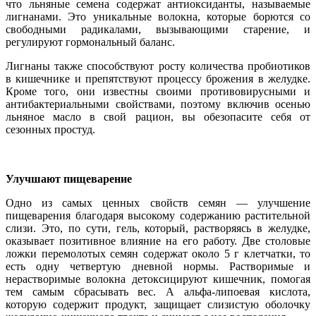
что льняные семена содержат антиоксиданты, называемые
лигнанами. Это уникальные волокна, которые борются со
свободными радикалами, вызывающими старение, и
регулируют гормональный баланс.
Лигнаны также способствуют росту количества пробиотиков
в кишечнике и препятствуют процессу брожения в желудке.
Кроме того, они известны своими противовирусными и
антибактериальными свойствами, поэтому включив осенью
льняное масло в свой рацион, вы обезопасите себя от
сезонных простуд.
Улучшают пищеварение
Одно из самых ценных свойств семян — улучшение
пищеварения благодаря высокому содержанию растительной
слизи. Это, по сути, гель, который, растворяясь в желудке,
оказывает позитивное влияние на его работу. Две столовые
ложки перемолотых семян содержат около 5 г клетчатки, то
есть одну четвертую дневной нормы. Растворимые и
нерастворимые волокна детоксицируют кишечник, помогая
тем самым сбрасывать вес. А альфа-липоевая кислота,
которую содержит продукт, защищает слизистую оболочку