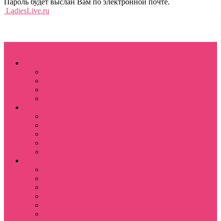
Пароль будет выслан Вам по электронной почте.
LadiesLive.ru
КРАСОТА И ЗДОРОВЬЕ
Здоровье
Парфюмерия и макияж
Фитнес
Лицо и тело
МОДА И ШОПИНГ
Тренды
Обувь
Одежда
Нижнее белье
Аксессуары
ОТНОШЕНИЯ
Мужчина и женщина
Свадьба
Брак
Секс
Карьера
Дружба