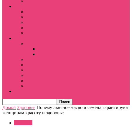
Гороскоп
СЕМЬЯ И ДЕТИ
Беременность
Развитие
Свободное время
Путешествия
Музыка
ДЕЛА ДОМАШНИЕ
Анатомия еды
Рецепты
Продукты питания
Хобби и рукоделие
Домашние животные и растения
Дачный вопрос
Домашний советник
Все о ремонте и интерьере
Бытовая техника
ФОРУМ
Домой
Здоровье
Почему льняное масло и семена гарантируют
женщинам красоту и здоровье
Здоровье