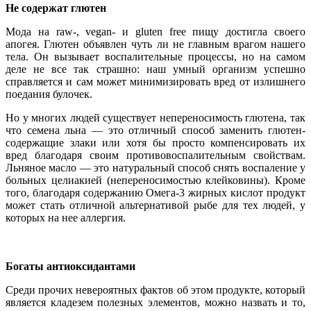
Не содержат глютен
Мода на raw-, vegan- и gluten free пищу достигла своего
апогея. Глютен объявлен чуть ли не главным врагом нашего
тела. Он вызывает воспалительные процессы, но на самом
деле не все так страшно: наш умный организм успешно
справляется и сам может минимизировать вред от излишнего
поедания булочек.
Но у многих людей существует непереносимость глютена, так
что семена льна — это отличный способ заменить глютен-
содержащие злаки или хотя бы просто компенсировать их
вред благодаря своим противовоспалительным свойствам.
Льняное масло — это натуральный способ снять воспаление у
больных целиакией (непереносимостью клейковины). Кроме
того, благодаря содержанию Омега-3 жирных кислот продукт
может стать отличной альтернативой рыбе для тех людей, у
которых на нее аллергия.
Богаты антиоксидантами
Среди прочих невероятных фактов об этом продукте, который
является кладезем полезных элементов, можно назвать и то,