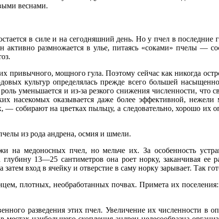
выми веснами.
 остается в силе и на сегодняшний день. Но у пчел в последни
 активно размножается в улье, питаясь «соками» пчелы — сосет
оз.
 их привычного, мощного гула. Поэтому сейчас как никогда ост
одовых культур определялась прежде всего большей насыщенн
 роль уменьшается и из-за резкого снижения численности, что 
иких насекомых оказывается даже более эффективной, нежели м
ых, — собирают на цветках пыльцу, а следовательно, хорошо их
елы из рода андрена, осмия и шмели.
и на медоносных пчел, но мельче их. За особенность устра
а глубину 13—25 сантиметров она роет норку, заканчивая ее ра
а затем вход в ячейку и отверстие в саму норку зарывает. Так г
ем, плотных, необработанных почвах. Примета их поселения: 
венного разведения этих пчел. Увеличение их численности в 
ов, в местах наибольшего скопления андрен целесообразна орга