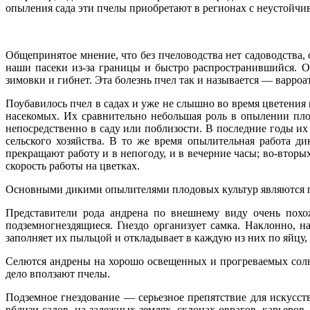
опыления сада эти пчелы приобретают в регионах с неустойчи
Общепринятое мнение, что без пчеловодства нет садоводства,
наши пасеки из-за границы и быстро распространившийся. Он
зимовки и гибнет. Эта болезнь пчел так и называется — варроат
Поубавилось пчел в садах и уже не слышно во время цветения
насекомых. Их сравнительно небольшая роль в опылении пл
непосредственно в саду или поблизости. В последние годы их
сельского хозяйства. В то же время опылительная работа д
прекращают работу и в непогоду, и в вечерние часы; во-втор
скорость работы на цветках.
Основными дикими опылителями плодовых культур являются пч
Представители рода андрена по внешнему виду очень похож
подземногнездящиеся. Гнездо организует самка. Наклонно, н
заполняет их пыльцой и откладывает в каждую из них по яйцу, 
Селются андрены на хорошо освещенных и прогреваемых солнц
дело вползают пчелы.
Подземное гнездование — серьезное препятствие для искусст
вблизи садов, на залежных землях, склонах оврагов, карьер