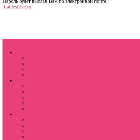
Пароль будет выслан Вам по электронной почте.
LadiesLive.ru
КРАСОТА И ЗДОРОВЬЕ
Здоровье
Парфюмерия и макияж
Фитнес
Лицо и тело
МОДА И ШОПИНГ
Тренды
Обувь
Одежда
Нижнее белье
Аксессуары
ОТНОШЕНИЯ
Мужчина и женщина
Свадьба
Брак
Секс