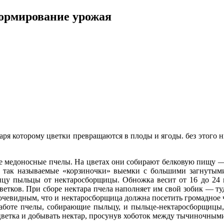
ормирование урожая
ря которому цветки превращаются в плоды и ягоды. без этого 
е медоносные пчелы. На цветах они собирают белковую пищу —
, так называемые «корзиночки» выемки с большими загнутыми
ицу пыльцы от нектаросборщицы. Обножка весит от 16 до 24 
ветков. При сборе нектара пчела наполняет им свой зобик — туд
я очевидным, что и нектаросборщица должна посетить громадное 
аботе пчелы, собирающие пыльцу, и пыльце-нектаросборщицы, т
цветка и добывать нектар, просунув хоботок между тычиночными