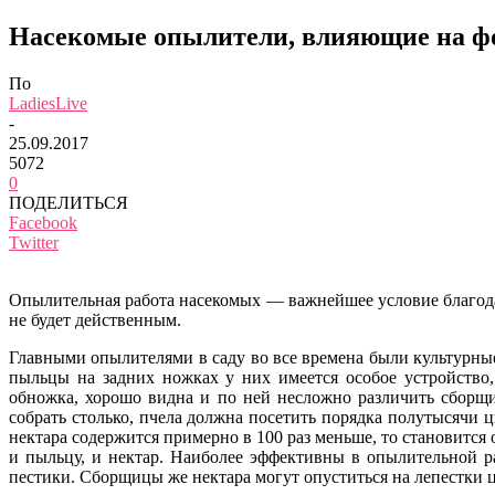
Насекомые опылители, влияющие на ф
По
LadiesLive
-
25.09.2017
5072
0
ПОДЕЛИТЬСЯ
Facebook
Twitter
Опылительная работа насекомых — важнейшее условие благода
не будет действенным.
Главными опылителями в саду во все времена были культурны
пыльцы на задних ножках у них имеется особое устройство
обножка, хорошо видна и по ней несложно различить сборщ
собрать столько, пчела должна посетить порядка полутысячи ц
нектара содержится примерно в 100 раз меньше, то становитс
и пыльцу, и нектар. Наиболее эффективны в опылительной р
пестики. Сборщицы же нектара могут опуститься на лепестки 