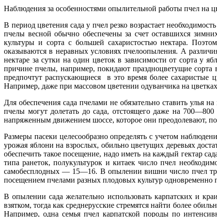
Наблюдения за особенностями опылительной работы пчел на цв
В период цветения сада у пчел резко возрастает необходимос
пчелы весной обычно обеспечены за счет оставшихся зимни
культуры и сорта с большей сахаристостью нектара. Поэто
оказываются в неравных условиях пчелоопыления. А различия
нектаре за сутки на один цветок в зависимости от сорта у яб
причине пчелы, например, покидают праздноцветущие сорта в
предпочтут распускающиеся в это время более сахаристые ц
Например, даже при массовом цветении одуванчика на цветках 
Для обеспечения сада пчелами не обязательно ставить улья н
пчелы могут долетать до сада, отстоящего даже на 700—800 
напряженным движением шоссе, которое они преодолевают, по
Размеры пасеки целесообразно определять с учетом наблюден
урожая яблони на взрослых, обильно цветущих деревьях дост
обеспечить такое посещение, надо иметь на каждый гектар са
типа ранеток, полукультурок и китаек число пчел необходи
самобесплодных — 15—16. В опылении вишни число пчел тре
посещением пчелами разных плодовых культур одновременно п
В опылении сада желательно использовать карпатских и кра
взятком, тогда как среднерусские стремятся найти более обил
Например, одна семья пчел карпатской породы по интенсив