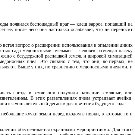
е годы появился беспощадный враг — клещ варроа, попавший на
 ее, после чего она настолько ослабевает, что не переносит
ро встал вопрос о расширении использования в опылении диких
остью сада медоносными пчелами — человек размещал пасеку
связано с безудержной распашкой земель и широкой химизацией
едоносных пчел. Это связано с тем, что они, во-первых, не
 опыляют. Выше у них, по сравнению с медоносными пчелами, и
ивать гнезда в земле они получили название земляные, или
зветвлением. В этих разветвлениях пчела устраивает ячейки,
отовится «опылительный десант» для цветения будущего года.
небольшие кучки земли перед входом в норки, в которые то и
опылении обеспечивается охранными мероприятиями. Для этого
низация микрозаповедников — небольших охраняемых площадок.