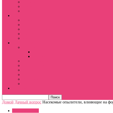
Карьера
Дружба
Гороскоп
СЕМЬЯ И ДЕТИ
Беременность
Развитие
Свободное время
Путешествия
Музыка
ДЕЛА ДОМАШНИЕ
Анатомия еды
Рецепты
Продукты питания
Хобби и рукоделие
Домашние животные и растения
Дачный вопрос
Домашний советник
Все о ремонте и интерьере
Бытовая техника
ФОРУМ
Домой
Дачный вопрос
Насекомые опылители, влияющие на фо
Дачный вопрос