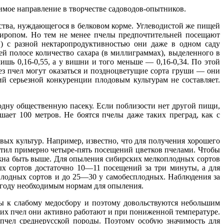
имое направление в творчестве садоводов-опытников.
мства, нуждающегося в белковом корме. Углеводистой же пищей
сиропом. Но тем не менее пчелы предпочтительней посещают
в) с разной нектаропродуктивностью они даже в одном саду
й полосе количество сахара (в миллиграммах), выделенного в
лишь 0,16-0,55, а у вишни и того меньше — 0,16-0,34. По этой
ез пчел могут оказаться и поздноцветущие сорта груши — они
й серьезной конкуренции плодовым культурам не составляет.
 одну общественную пасеку. Если поблизости нет другой пищи,
шает 100 метров. Не боятся пчелы даже таких преград, как с
ых культур. Например, известно, что для получения хорошего
етил примерно четыре-пять посещений цветков пчелами. Чтобы
олжна быть выше. Для опыления сибирских мелкоплодных сортов
ых сортов достаточно 10—11 посещений за три минуты, а для
лодных сортов и до 25—30 у самобесплодных. Наблюдения за
 году необходимым нормам для опыления.
ны к слабому медосбору и поэтому довольствуются небольшим
ских пчел они активно работают и при пониженной температуре.
пчел среднерусской породы. Поэтому особую значимость для