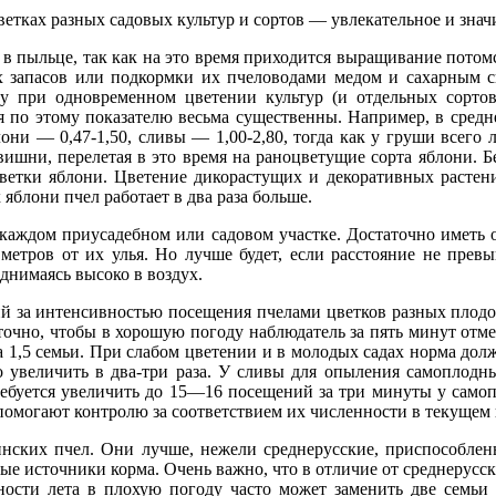
етках разных садовых культур и сортов — увлекательное и знач
ть в пыльце, так как на это время приходится выращивание пото
х запасов или подкормки их пчеловодами медом и сахарным 
му при одновременном цветении культур (и отдельных сорто
 по этому показателю весьма существенны. Например, в средне
лони — 0,47-1,50, сливы — 1,00-2,80, тогда как у груши всего 
ишни, перелетая в это время на раноцветущие сорта яблони. Б
ветки яблони. Цветение дикорастущих и декоративных растени
яблони пчел работает в два раза больше.
а каждом приусадебном или садовом участке. Достаточно иметь
метров от их улья. Но лучше будет, если расстояние не превы
днимаясь высоко в воздух.
ий за интенсивностью посещения пчелами цветков разных плодов
аточно, чтобы в хорошую погоду наблюдатель за пять минут отм
да 1,5 семьи. При слабом цветении и в молодых садах норма д
мо увеличить в два-три раза. У сливы для опыления самоплодн
буется увеличить до 15—16 посещений за три минуты у самоп
омогают контролю за соответствием их численности в текущем
инских пчел. Они лучше, нежели среднерусские, приспособле
ьные источники корма. Очень важно, что в отличие от среднерус
ности лета в плохую погоду часто может заменить две семьи 