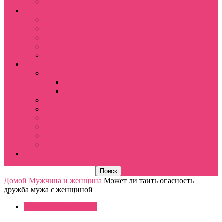
Гороскоп
СЕМЬЯ И ДЕТИ
Беременность
Развитие
Свободное время
Путешествия
Музыка
ДЕЛА ДОМАШНИЕ
Анатомия еды
Рецепты
Продукты питания
Хобби и рукоделие
Домашние животные и растения
Дачный вопрос
Домашний советник
Все о ремонте и интерьере
Бытовая техника
ФОРУМ
Домой
Мужчина и женщина
Может ли таить опасность
дружба мужа с женщиной
Мужчина и женщина