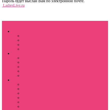
Пароль будет выслан Вам по электронной почте.
LadiesLive.ru
КРАСОТА И ЗДОРОВЬЕ
Здоровье
Парфюмерия и макияж
Фитнес
Лицо и тело
МОДА И ШОПИНГ
Тренды
Обувь
Одежда
Нижнее белье
Аксессуары
ОТНОШЕНИЯ
Мужчина и женщина
Свадьба
Брак
Секс
Карьера
Дружба