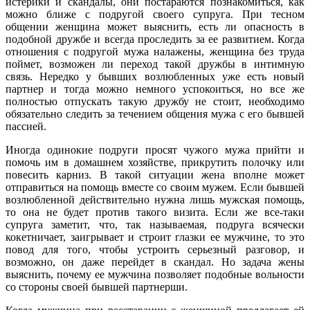
истерики и скандалы, они постараются познакомиться, как
можно ближе с подругой своего супруга. При тесном
общении женщина может выяснить, есть ли опасность в
подобной дружбе и всегда проследить за ее развитием. Когда
отношения с подругой мужа налажены, женщина без труда
поймет, возможен ли переход такой дружбы в интимную
связь. Нередко у бывших возлюбленных уже есть новый
партнер и тогда можно немного успокоиться, но все же
полностью отпускать такую дружбу не стоит, необходимо
обязательно следить за течением общения мужа с его бывшей
пассией.
Иногда одинокие подруги просят чужого мужа прийти и
помочь им в домашнем хозяйстве, прикрутить полочку или
повесить карниз. В такой ситуации жена вполне может
отправиться на помощь вместе со своим мужем. Если бывшей
возлюбленной действительно нужна лишь мужская помощь,
то она не будет против такого визита. Если же все-таки
супруга заметит, что, так называемая, подруга всячески
кокетничает, заигрывает и строит глазки ее мужчине, то это
повод для того, чтобы устроить серьезный разговор, и
возможно, он даже перейдет в скандал. Но задача жены
выяснить, почему ее мужчина позволяет подобные вольности
со стороны своей бывшей партнерши.